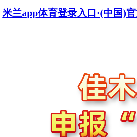
米兰app体育登录入口·(中国)