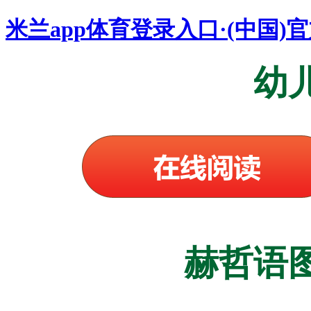
米兰app体育登录入口·(中国)
幼
赫哲语