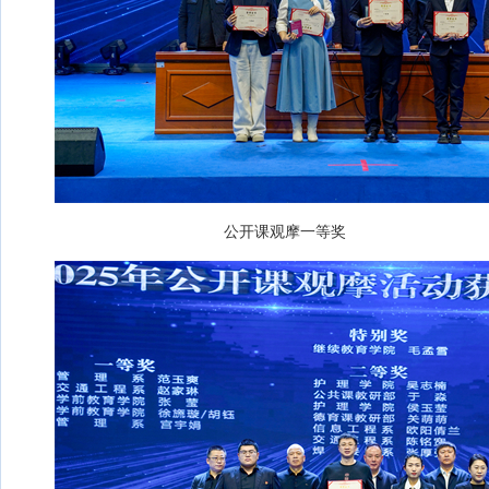
公开课观摩一等奖