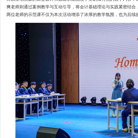
爽老师则通过案例教学与互动引导，将会计基础理论与实践紧密结合
两位老师的示范课不仅为本次活动增添了浓厚的教学氛围，也为后续