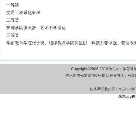
一等奖
交通工程系赵家琳
二等奖
护理学院张天舒、艺术系李世达
三等奖
学前教育学院张子璐、继续教育学院郭星彤、焊接系张厚强、管理系
Copyright©2006-2010 米兰app
佳木斯市光复路786号 网站服务电话：+86-0454-
佳木斯职教集团 | 米兰app
米兰app