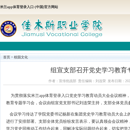
米兰app体育登录入口·(中国)官方网站
首页
>
校园文化
组宣支部召开党史学习教育
作者：宣传统战部 责任编辑：刘连荣 发布日期：2021-03-2
为贯彻落实米兰app体育登录入口党史学习教育动员大会会议精神
教育专题学习会，会议由组宣党支部书记刘连荣主持，支部全体党员
会议学习传达了学院党委书记杨新在集团党史学习教育动员大会上
进行了安排部署。支部全体党员纷纷发言表示，要认真领会会议精神
学习党史同推动工作结合起来，同解决实际问题结合起来，切实把学