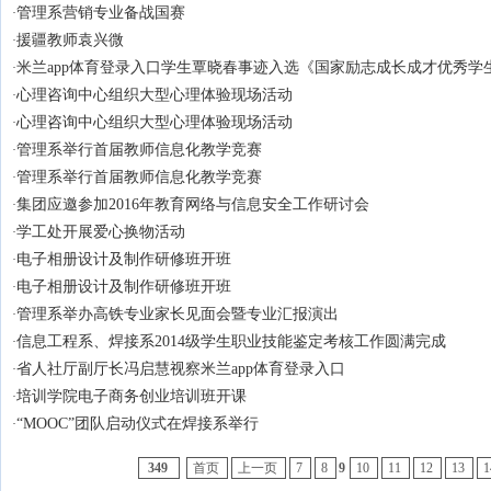
管理系营销专业备战国赛
·
援疆教师袁兴微
·
米兰app体育登录入口学生覃晓春事迹入选《国家励志成长成才优秀学
·
心理咨询中心组织大型心理体验现场活动
·
心理咨询中心组织大型心理体验现场活动
·
管理系举行首届教师信息化教学竞赛
·
管理系举行首届教师信息化教学竞赛
·
集团应邀参加2016年教育网络与信息安全工作研讨会
·
学工处开展爱心换物活动
·
电子相册设计及制作研修班开班
·
电子相册设计及制作研修班开班
·
管理系举办高铁专业家长见面会暨专业汇报演出
·
信息工程系、焊接系2014级学生职业技能鉴定考核工作圆满完成
·
省人社厅副厅长冯启慧视察米兰app体育登录入口
·
培训学院电子商务创业培训班开课
·
“MOOC”团队启动仪式在焊接系举行
·
349
首页
上一页
7
8
9
10
11
12
13
1