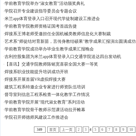
学前教育学院举办“淑女教育”活动颁奖典礼
·
学院召开专业建设指导委员会专题会议
·
米兰app体育登录入口召开现代学徒制建设工推进会
·
学前教育学院教师资格证国考首战告捷
·
焊接系王博老师受邀担任全国机械类教师信息化大赛制裁
·
艺术系“师徒结对育新苗，言传身教结硕果”教学成果汇报演出圆满成功
·
学前教育学院成功举办毕业生教学成果汇报晚会
·
吉利控股集团为米兰app体育登录入口交通学院送达四台发动机
·
【喜讯】交通学院教师陈铭宽喜获全国大赛一等奖
·
焊接系职业技能提升培训成功开班
·
焊接系开展首届VR虚拟焊接大赛
·
建筑工程系特邀企业专家进行师资队伍培训
·
督导室到信息工程系检查一体化教学工作情况
·
学前教育学院开展“现代淑女教育”系列活动
·
学前教育学院骨干教师示范课活动拉开帷幕
·
学院召开师德师风建设工作推进会
·
349
首页
上一页
2
3
4
5
6
7
8
9
10