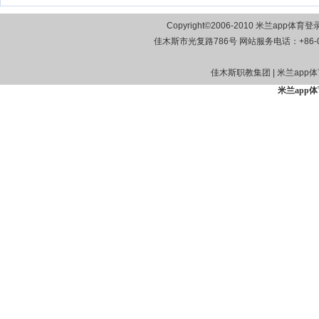
Copyright©2006-2010 米兰app
佳木斯市光复路786号 网站服务电话：+86-0454-
佳木斯职教集团 | 米兰app
米兰app