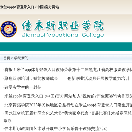
米兰app体育登录入口·(中国)官方网站
首页
>
学院新闻
喜报！米兰app体育登录入口教师荣获第十二届黑龙江省高校微课教学
·
聚焦双创培训，赋能教师成长 ——创新创业活动月开展教学能力培训
·
致受灾学生的一封信
·
米兰app体育登录入口·(中国)官方网站加入“祝你前行”生涯咨询协作
·
北京舞蹈学院2025年民族地区公益行动在米兰app体育登录入口隆重开
·
黑龙江省第五届社区文化艺术节“我为家乡代言”演讲比赛佳木斯赛区
·
举办
佳木斯职教集团艺术系开展中小学音乐骨干教师交流活动
·